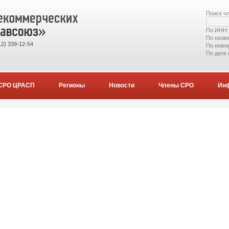
Поиск ч
По ИНН
По назв
2) 339-12-54
По номе
По дате
СРО ЦРАСП
Регионы
Новости
Члены СРО
Ин