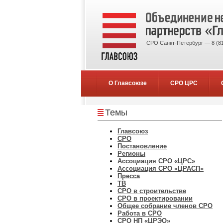
СРО Санкт-Петербург — 8 (81
О Главсоюзе
СРО ЦРС
Темы
Главсоюз
СРО
Постановление
Регионы
Ассоциация СРО «ЦРС»
Ассоциация СРО «ЦРАСП»
Пресса
ТВ
СРО в строительстве
СРО в проектировании
Общее собрание членов СРО
Работа в СРО
СРО НП «ЦРЭО»