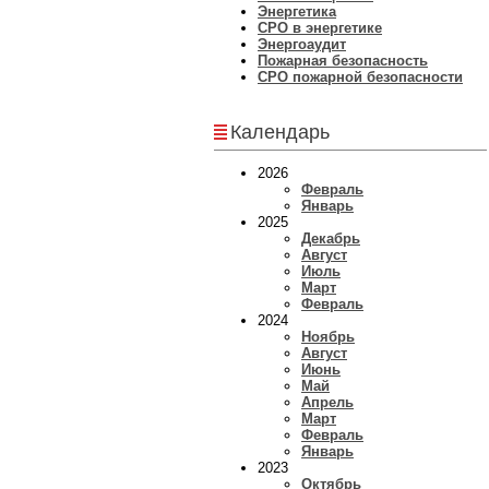
Энергетика
СРО в энергетике
Энергоаудит
Пожарная безопасность
СРО пожарной безопасности
Календарь
2026
Февраль
Январь
2025
Декабрь
Август
Июль
Март
Февраль
2024
Ноябрь
Август
Июнь
Май
Апрель
Март
Февраль
Январь
2023
Октябрь