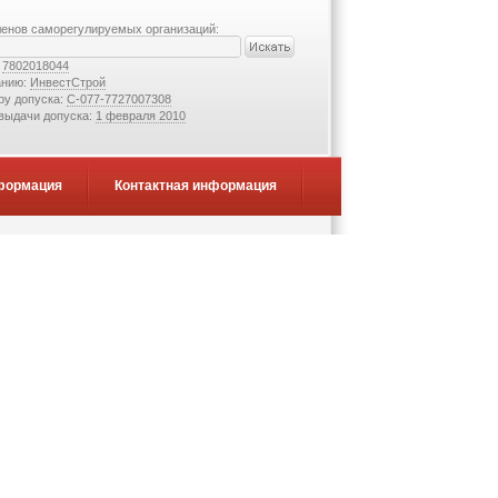
ленов саморегулируемых организаций:
:
7802018044
анию:
ИнвестСтрой
ру допуска:
С-077-7727007308
 выдачи допуска:
1 февраля 2010
формация
Контактная информация