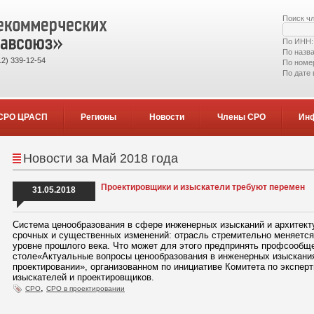
Поиск ч
По ИНН
По назв
2) 339-12-54
По номе
По дате
СРО ЦРАСП
Регионы
Новости
Члены СРО
Ин
Новости за Май 2018 года
Проектировщики и изыскатели требуют перемен
31.05.2018
Система ценообразования в сфере инженерных изысканий и архитекту
срочных и существенных изменений: отрасль стремительно меняется
уровне прошлого века. Что может для этого предпринять профсообщ
столе«Актуальные вопросы ценообразования в инженерных изыскания
проектировании», организованном по инициативе Комитета по экспер
изыскателей и проектировщиков.
,
СРО
СРО в проектировании