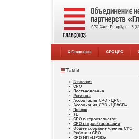
СРО Санкт-Петербург — 8 (81
О Главсоюзе
СРО ЦРС
Темы
Главсоюз
СРО
Постановление
Регионы
Ассоциация СРО «ЦРС»
Ассоциация СРО «ЦРАСП»
Пресса
ТВ
СРО в строительстве
СРО в проектировании
Общее собрание членов СРО
Работа в СРО
СРО НП «ЦРЭО»