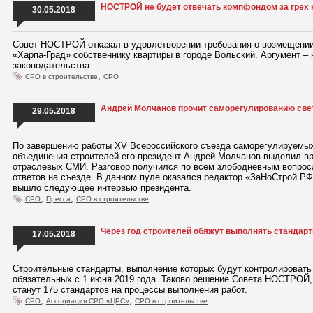
НОСТРОЙ не будет отвечать компфондом за грех
30.05.2018
Совет НОСТРОЙ отказал в удовлетворении требования о возмещении
«Харпа-Град» собственнику квартиры в городе Вольский. Аргумент –
законодательства.
,
СРО в строительстве
СРО
Андрей Молчанов прочит саморегулированию све
29.05.2018
По завершению работы XV Всероссийского съезда саморегулируемых
объединения строителей его президент Андрей Молчанов выделил в
отраслевых СМИ. Разговор получился по всем злободневным вопрос
ответов на съезде. В данном пуле оказался редактор «ЗаНоСтрой.РФ»
вышло следующее интервью президента.
,
,
СРО
Пресса
СРО в строительстве
Через год строителей обяжут выполнять станда
17.05.2018
Строительные стандарты, выполнение которых будут контролировать 
обязательных с 1 июня 2019 года. Таково решение Совета НОСТРОЙ,
станут 175 стандартов на процессы выполнения работ.
,
,
СРО
Ассоциация СРО «ЦРС»
СРО в строительстве