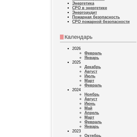
Энергетика
СРО в энергетике
Энергоаудит
Пожарная безопасность
СРО пожарной безопасности
Календарь
2026
Февраль
Январь
2025
Декабрь
Август
Июль
Март
Февраль
2024
Ноябрь
Август
Июнь
Май
Апрель
Март
Февраль
Январь
2023
Октябрь