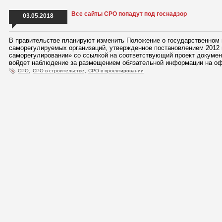
Все сайты СРО попадут под госнадзор
03.05.2018
В правительстве планируют изменить Положение о государственном 
саморегулируемых организаций, утвержденное постановлением 2012 
саморегулировании» со ссылкой на соответствующий проект докумен
войдет наблюдение за размещением обязательной информации на о
,
,
СРО
СРО в строительстве
СРО в проектировании