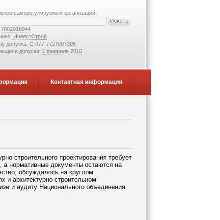
ленов саморегулируемых организаций:
:
7802018044
анию:
ИнвестСтрой
ру допуска:
С-077-7727007308
 выдачи допуска:
1 февраля 2010
формация
Контактная информация
рно-строительного проектирования требует
, а нормативные документы остаются на
ество, обсуждалось на круглом
х и архитектурно-строительном
тизе и аудиту Национального объединения