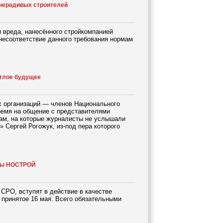
 нерадивых строителей
 вреда, нанесённого стройкомпанией
 несоответствие данного требования нормам
тлое будущее
 организаций — членов Национального
ремя на общение с представителями
ам, на которые журналисты не услышали
 Сергей Рогожук, из-под пера которого
рты НОСТРОЙ
СРО, вступят в действие в качестве
 принятое 16 мая. Всего обязательными