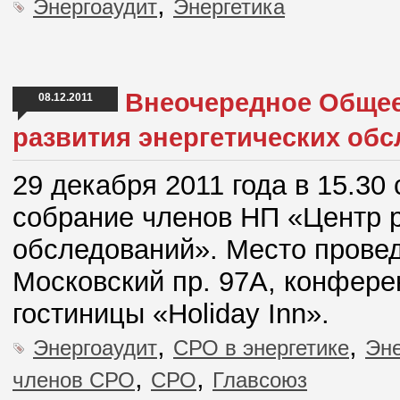
,
Энергоаудит
Энергетика
Внеочередное Общее
08.12.2011
развития энергетических об
29 декабря 2011 года в 15.3
собрание членов НП «Центр р
обследований». Место проведе
Московский пр. 97А, конфере
гостиницы «Holiday Inn».
,
,
Энергоаудит
СРО в энергетике
Эне
,
,
членов СРО
СРО
Главсоюз