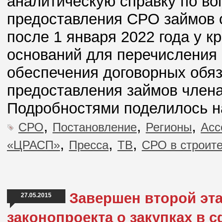
аналитическую справку по во
предоставления СРО займов 
после 1 января 2022 года у к
оснований для перечисления
обеспечения договорных обяз
предоставления займов член
Подробностями поделилось н
,
,
,
СРО
Постановление
Регионы
Асс
,
,
,
«ЦРАСП»
Пресса
ТВ
СРО в строит
Завершен второй эт
27.05.2015
законопроекта о закупках в 