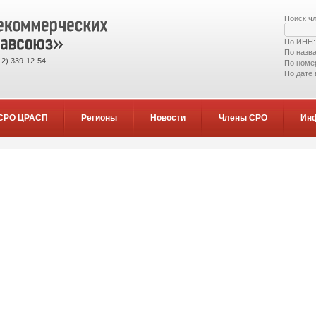
Поиск ч
По ИНН
По назв
2) 339-12-54
По номе
По дате
СРО ЦРАСП
Регионы
Новости
Члены СРО
Ин