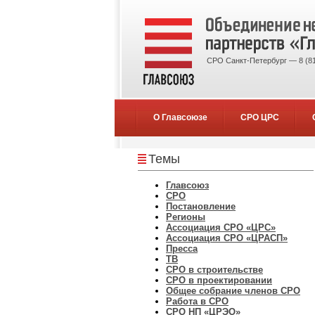
СРО Санкт-Петербург — 8 (81
О Главсоюзе
СРО ЦРС
Темы
Главсоюз
СРО
Постановление
Регионы
Ассоциация СРО «ЦРС»
Ассоциация СРО «ЦРАСП»
Пресса
ТВ
СРО в строительстве
СРО в проектировании
Общее собрание членов СРО
Работа в СРО
СРО НП «ЦРЭО»