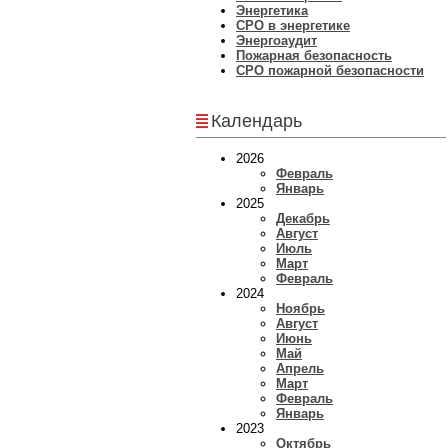
Энергетика
СРО в энергетике
Энергоаудит
Пожарная безопасность
СРО пожарной безопасности
Календарь
2026
Февраль
Январь
2025
Декабрь
Август
Июль
Март
Февраль
2024
Ноябрь
Август
Июнь
Май
Апрель
Март
Февраль
Январь
2023
Октябрь