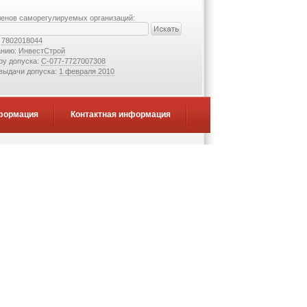
ленов саморегулируемых организаций:
:
7802018044
анию:
ИнвестСтрой
ру допуска:
С-077-7727007308
 выдачи допуска:
1 февраля 2010
формация
Контактная информация