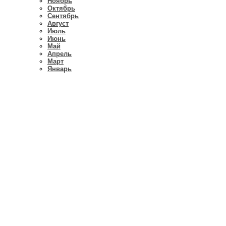
Ноябрь
Октябрь
Сентябрь
Август
Июль
Июнь
Май
Апрель
Март
Январь