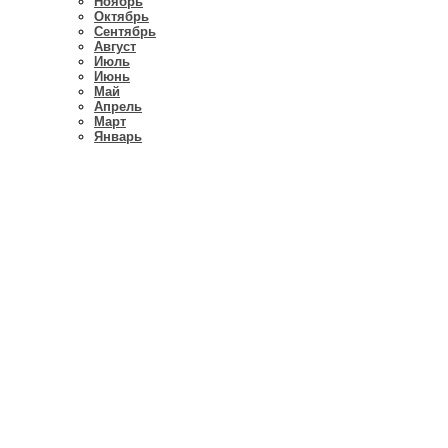
Ноябрь
Октябрь
Сентябрь
Август
Июль
Июнь
Май
Апрель
Март
Январь