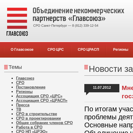
СРО Санкт-Петербург — 8 (812) 339-12-54
О Главсоюзе
СРО ЦРС
СРО ЦРАСП
Регионы
Темы
Новости за
Главсоюз
СРО
Мне
Постановление
11.07.2012
Регионы
гос
Ассоциация СРО «ЦРС»
Ассоциация СРО «ЦРАСП»
Пресса
По итогам уча
ТВ
СРО в строительстве
проблемы деят
СРО в проектировании
Общее собрание членов СРО
Основные напр
Работа в СРО
СРО НП «ЦРЭО»