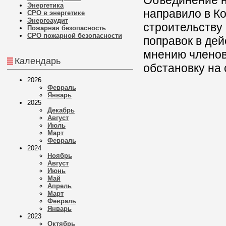
Объединение 
Энергетика
направило в К
СРО в энергетике
Энергоаудит
строительству
Пожарная безопасность
СРО пожарной безопасности
поправок в де
мнению членов
Календарь
обстановку на
2026
Февраль
Январь
2025
Декабрь
Август
Июль
Март
Февраль
2024
Ноябрь
Август
Июнь
Май
Апрель
Март
Февраль
Январь
2023
Октябрь