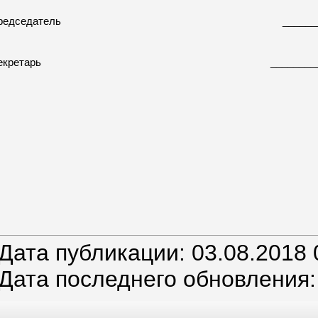
редседатель
______
екретарь
_________
Дата публикации: 03.08.2018 
Дата последнего обновления: