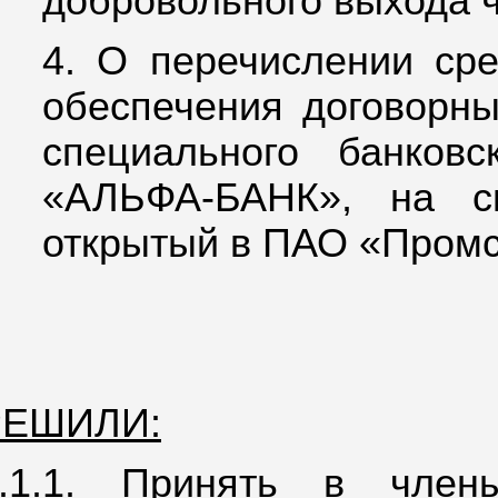
добровольного выхода ч
4. О перечислении ср
обеспечения договорны
специального банков
«АЛЬФА-БАНК», на сп
открытый в ПАО «Промс
РЕШИЛИ:
2.1.1. Принять в чле