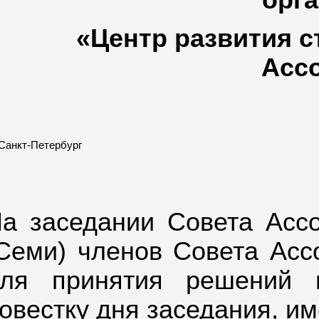
орг
«Центр развития с
Асс
. Санкт-Петербург
а заседании Совета Ассо
Семи) членов Совета Асс
ля принятия решений 
овестку дня заседания, им