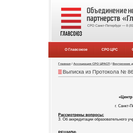
СРО Санкт-Петербург — 8 (81
О Главсоюзе
СРО ЦРС
Главная
/
Ассоциация СРО ЦРАСП
/
Внутренние 
Выписка из Протокола № 86
«Центр
г. Санкт-
Рассмотрены вопросы:
3. Об аккредитации образовательного уч
РЕШИЛИ: