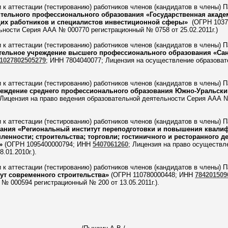
и к аттестации (тестированию) работников членов (кандидатов в члены) 
тельного профессионального образования «Государственная акаде
их работников и специалистов инвестиционной сферы»
(ОГРН 103
ности Серия ААА № 000770 регистрационный № 0758 от 25.02.2011г.)
и к аттестации (тестированию) работников членов (кандидатов в члены) 
тельное учреждение высшего профессионального образования «Сан
1027802505279
; ИНН 7804040077; Лицензия на осуществление образова
и к аттестации (тестированию) работников членов (кандидатов в члены) 
реждение среднего профессионального образования Южно-Уральски
 Лицензия на право ведения образовательной деятельности Серия ААА 
и к аттестации (тестированию) работников членов (кандидатов в члены) 
ания «Региональный институт переподготовки и повышения квалиф
енности; строительства; торговли; гостиничного и ресторанного де
м»
(ОГРН 1095400000794; ИНН
5407061260
; Лицензия на право осуществл
.01.2010г.).
и к аттестации (тестированию) работников членов (кандидатов в члены) 
тут современного строительства»
(ОГРН 110780000448; ИНН
784201509
№ 000594 регистрационный № 200 от 13.05.2011г.).