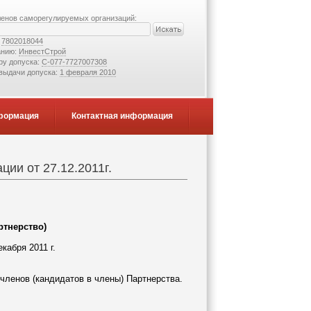
ленов саморегулируемых организаций:
:
7802018044
анию:
ИнвестСтрой
ру допуска:
С-077-7727007308
 выдачи допуска:
1 февраля 2010
формация
Контактная информация
ии от 27.12.2011г.
ртнерство)
 г.
 членов (кандидатов в члены) Партнерства.