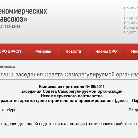
Поиск ч
По ИНН
По назв
2) 339-12-54
По номе
По дате
СРО ЦРАСП
Регионы
Новости
Члены СРО
Ин
документы
/2011 заседания Совета Саморегулируемой организац
Выписка из протокола № 86/2011
заседания Совета Саморегулируемой организации
Некоммерческого партнерства
 развития архитектурно-строительного проектирования» (далее – Па
Петербург
27 декабря 2011
реждения для целей подготовки к аттестации (тестированию) работников