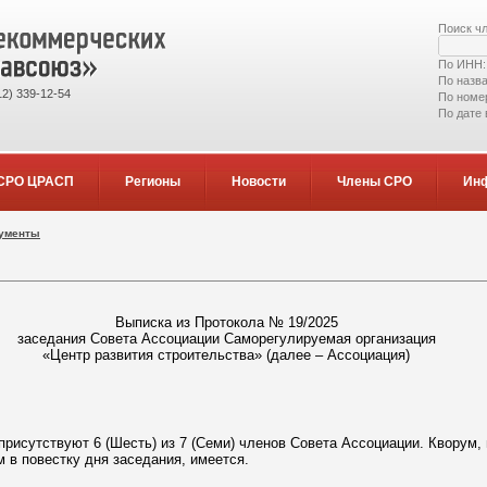
Поиск ч
По ИНН
По назв
2) 339-12-54
По номе
По дате
СРО ЦРАСП
Регионы
Новости
Члены СРО
Ин
кументы
Выписка из Протокола № 19/2025
заседания Совета Ассоциации Саморегулируемая организация
«Центр развития строительства» (далее – Ассоциация)
присутствуют 6 (Шесть) из 7 (Семи) членов Совета Ассоциации. Кворум
 в повестку дня заседания, имеется.