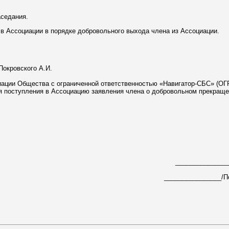
аседания.
 в Ассоциации в порядке добровольного выхода члена из Ассоциации.
Покровского А.И.
циации Общества с ограниченной ответственностью «Навигатор-СБС» (О
 дня поступления в Ассоциацию заявления члена о добровольном прекраще
_______________
________________/По