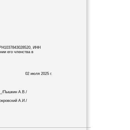
ГРН1037843028520, ИНН
нии его членства в
02 июля 2025 г.
_/Пышкин А.В./
кровский А.И./