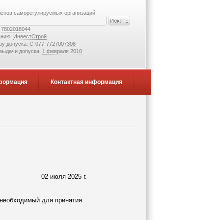
ленов саморегулируемых организаций:
:
7802018044
анию:
ИнвестСтрой
ру допуска:
С-077-7727007308
 выдачи допуска:
1 февраля 2010
формация
Контактная информация
02 июля 2025 г.
, необходимый для принятия