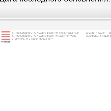
© Ассоциация СРО «Центр развития строительства»
191025, г. Санкт-Пет
© Ассоциация СРО «Центр развития архитектурно-
Телефоны: 8 (812) 
строительного проектирования»